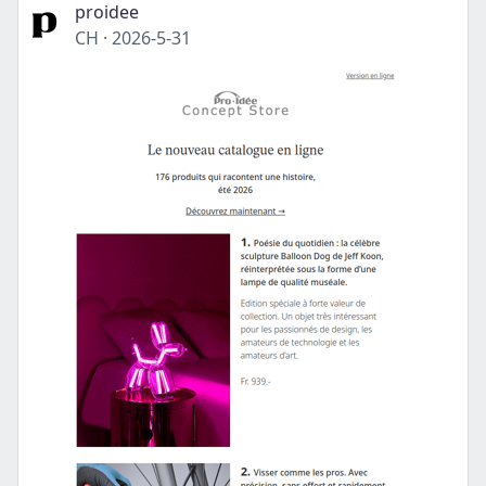
proidee
CH
·
2026-5-31