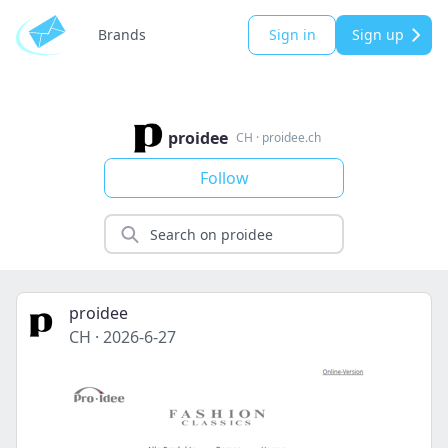
Brands
Sign in
Sign up
proidee
CH
·
proidee.ch
Follow
proidee
CH
·
2026-6-27