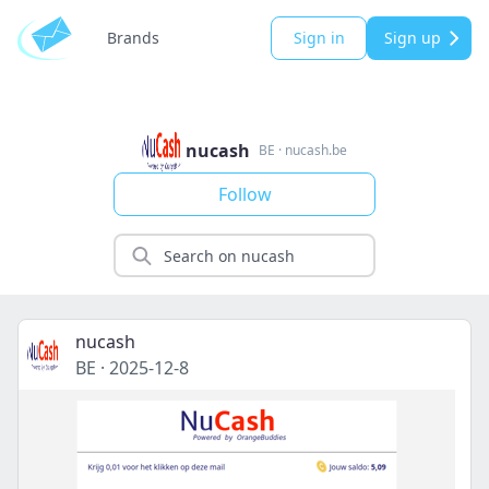
Brands
Sign in
Sign up
nucash
BE
·
nucash.be
Follow
nucash
BE
·
2025-12-8