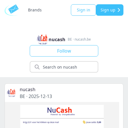
Brands
Sign in
Sign up
nucash
BE
·
nucash.be
Follow
nucash
BE
·
2025-12-13