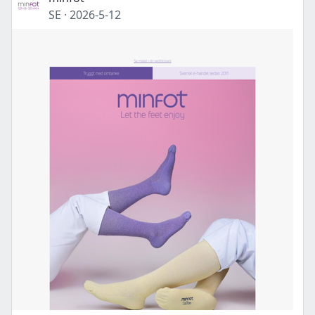
SE
·
2026-5-12