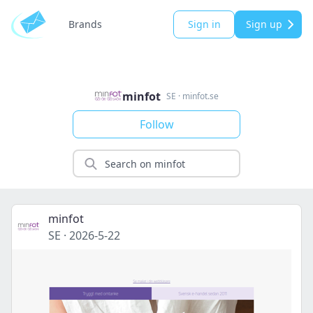
Brands
Sign in
Sign up
minfot
SE
·
minfot.se
Follow
minfot
SE
·
2026-5-22