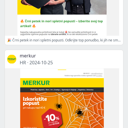
🎉 Črni petek in nori spletni popusti. Odkrijte top ponudbo, ki jih ne smete zamuditi!
merkur
HR
·
2024-10-25