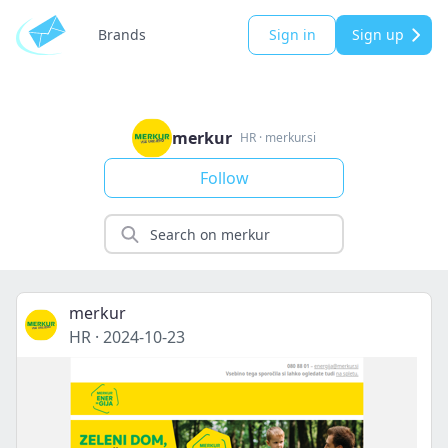
Brands
Sign in
Sign up
merkur
HR
·
merkur.si
Follow
merkur
HR
·
2024-10-23