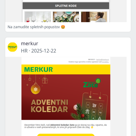
Na zamudite spletnih popustov 🤩
merkur
HR
·
2025-12-22