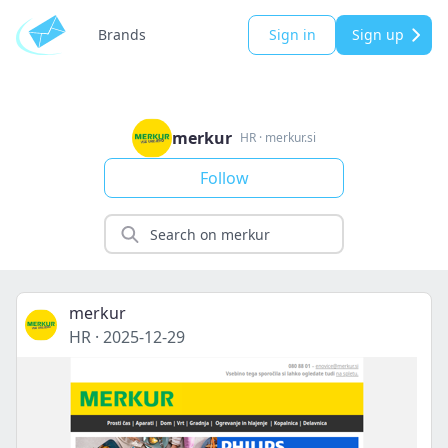
Brands
Sign in
Sign up
merkur
HR
·
merkur.si
Follow
merkur
HR
·
2025-12-29