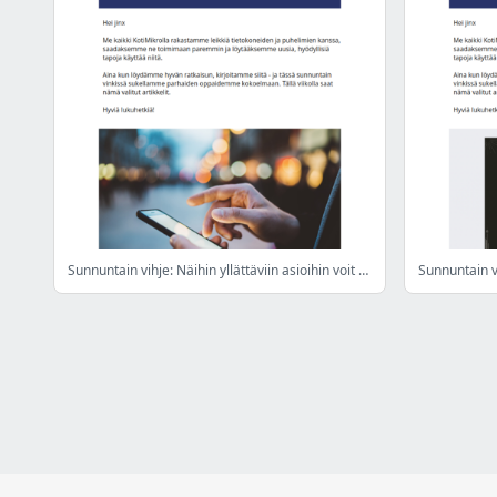
Sunnuntain vihje: Näihin yllättäviin asioihin voit myös käyttää puhelintasi