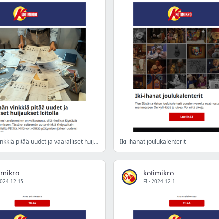
Seitsemän vinkkiä pitää uudet ja vaaralliset huijaukset loitolla
Iki-ihanat joulukalenterit
imikro
kotimikro
024-12-15
FI
·
2024-12-1