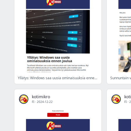
Yllätys: Windows saa uusia ominaisuuksia ennen joulua
kotimikro
kot
FI
·
2024-12-22
FI
·
2