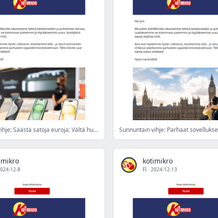
Sunnuntain vihje: Säästä satoja euroja: Vältä huijaukset käytettyä kännykkää ostaessa
imikro
kotimikro
024-12-8
FI
·
2024-12-13