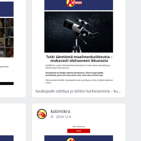
Kaukoputki odottaa jo tähtiin kurkistamista – kurota koko maailmankaikkeuteen
kotimikro
FI
·
2024-12-6