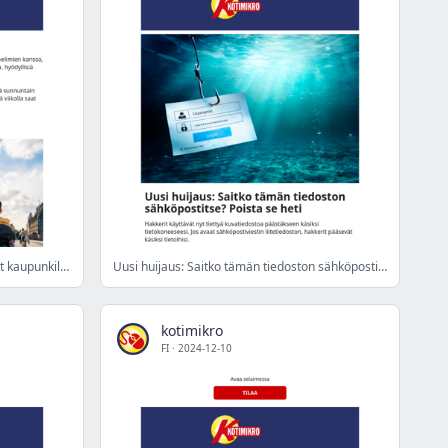
Sunnuntain vihje: Parhaat sovellukset kaupunkilomille
Uusi huijaus: Saitko tämän tiedoston sähköpostitse? Poista se heti
kotimikro
FI
·
2024-12-10