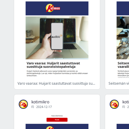
Varo vaaraa: Huijarit saastuttavat suosittuja suoratoistopalveluja
kotimikro
kot
FI
·
2024-12-17
FI
·
2