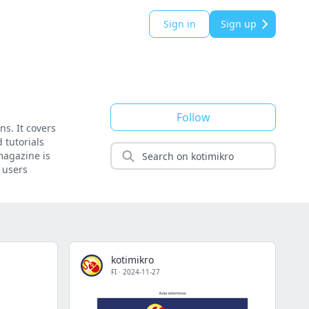
Sign in
Sign up
Follow
s. It covers
 tutorials
magazine is
 users
kotimikro
FI
·
2024-11-27