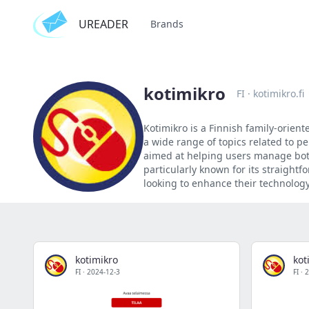
UREADER
Brands
kotimikro
FI
·
kotimikro.fi
Kotimikro is a Finnish family-orien
a wide range of topics related to p
aimed at helping users manage both
particularly known for its straight
looking to enhance their technology 
kotimikro
kot
FI
·
2024-12-3
FI
·
2