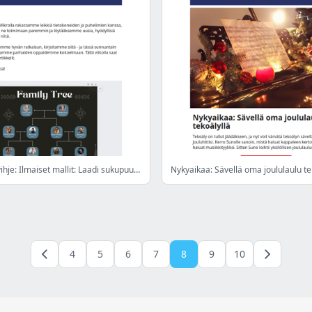
Sunnuntain vihje: Ilmaiset mallit: Laadi sukupuu tietokoneellasi
Nykyaikaa: Sävellä oma joululaulu te
4
5
6
7
8
9
10