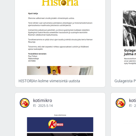
HISTORIAn kolme viimeisintä uutista
kotimikro
kot
FI
·
2025-5-14
FI
·
2