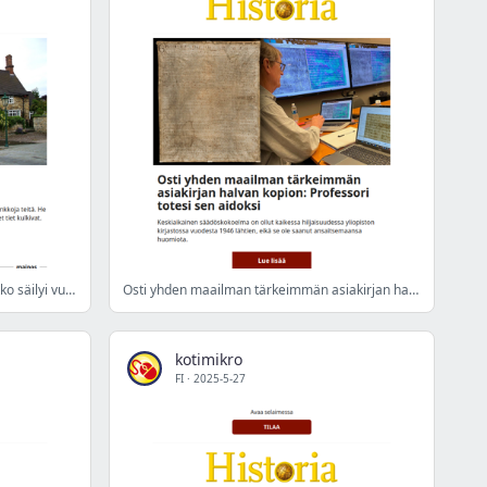
Tuore tutkimus: Roomalainen tieverkko säilyi vuosisatoja
Osti yhden maailman tärkeimmän asiakirjan halvan kopion: Professori totesi sen aidoksi
kotimikro
FI
·
2025-5-27