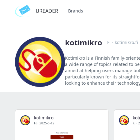
UREADER
Brands
kotimikro
FI
·
kotimikro.fi
Kotimikro is a Finnish family-orien
a wide range of topics related to p
aimed at helping users manage both
particularly known for its straight
looking to enhance their technology 
kotimikro
kot
FI
·
2025-5-12
FI
·
2