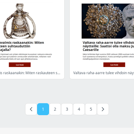
Taisteluvalmis raskaanakin: Miten raskauteen suhtauduttiin viikinkiajalla?
1
2
3
4
5