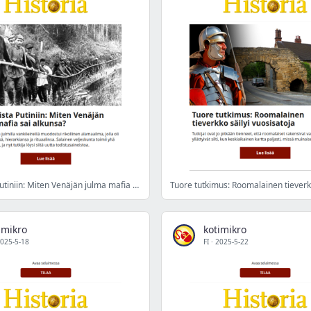
Gulageista Putiniin: Miten Venäjän julma mafia sai alkunsa?
imikro
kotimikro
025-5-18
FI
·
2025-5-22