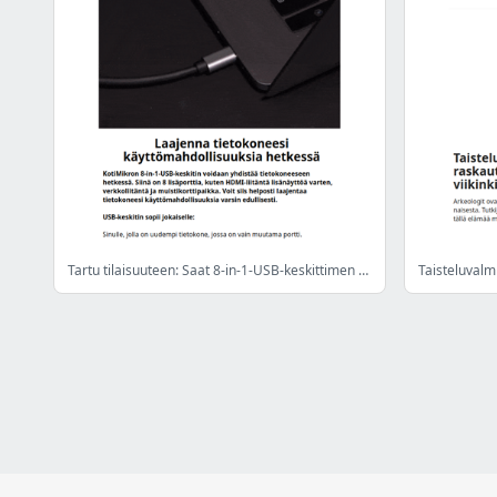
Tartu tilaisuuteen: Saat 8-in-1-USB-keskittimen 0 eurolla, kun tilaat neljä KotiMikro-lehden numeroa hintaan 21,90 € (sis. toimituskulut)