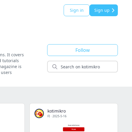
Sign in
Sign up
Follow
s. It covers
 tutorials
magazine is
 users
kotimikro
FI
·
2025-5-16