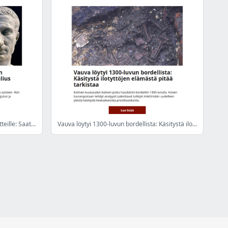
Valtava raha-aarre tulee vihdoin näytteille: Saattoi olla maksu Julius Caesarille
Vauva löytyi 1300-luvun bordellista: Käsitystä ilotyttöjen elämästä pitää tarkistaa