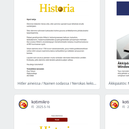
Hitler aineissa / Nainen sodassa / Nerokas keksintö
kotimikro
kot
FI
·
2025-5-16
FI
·
2