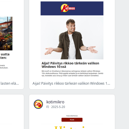
Unohdettu arkistolöytö paljasti uutta lasten elämästä 4 500 vuotta sitten: ”Uskomattoman koskettavaa”
Aijai! Päivitys rikkoo tärkeän valikon Windows 10:ssä
kotimikro
FI
·
2025-5-20