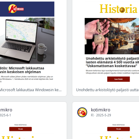
Äkkipäätös: Microsoft lakkauttaa Windowsin keskeisen ohjelman
imikro
kotimikro
025-6-1
FI
·
2025-5-29