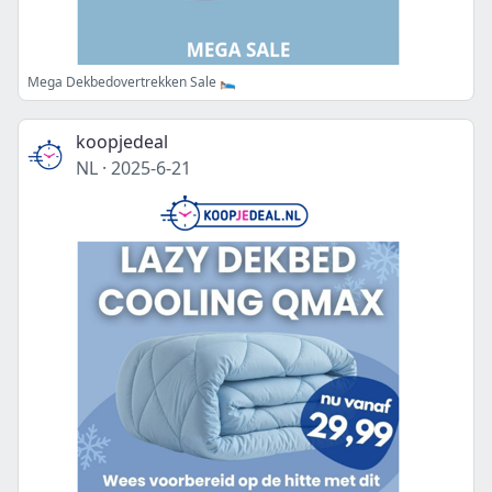
Mega Dekbedovertrekken Sale 🛌🏻
koopjedeal
NL
·
2025-6-21