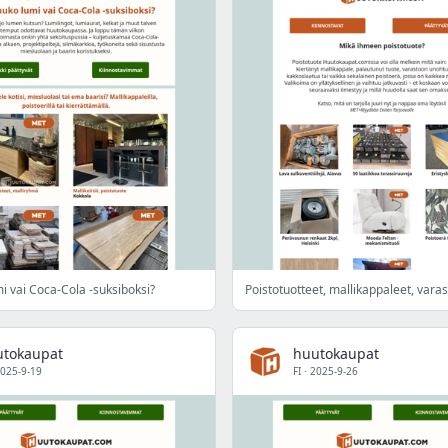
i vai Coca-Cola -suksiboksi?
Poistotuotteet, mallikappaleet, varas
utokaupat
huutokaupat
025-9-19
FI
·
2025-9-26