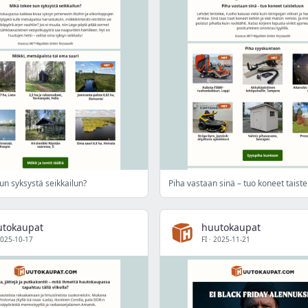
un syksystä seikkailun?
Piha vastaan sinä – tuo koneet taist
utokaupat
huutokaupat
025-10-17
FI
·
2025-11-21