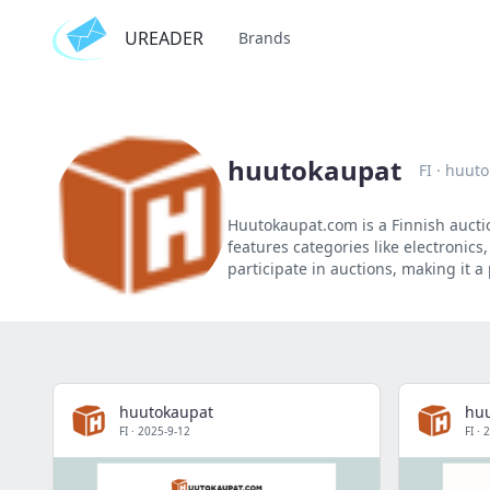
UREADER
Brands
huutokaupat
FI
·
huuto
Huutokaupat.com is a Finnish auctio
features categories like electronics,
participate in auctions, making it a
huutokaupat
hu
FI
·
2025-9-12
FI
·
2