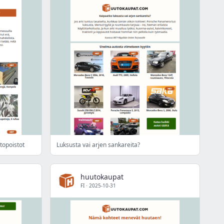
topoistot
Luksusta vai arjen sankareita?
huutokaupat
FI
·
2025-10-31