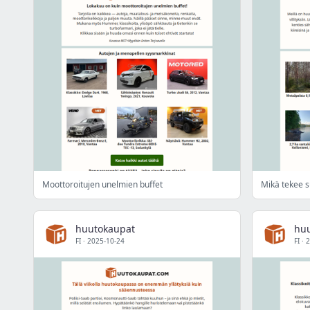
Moottoroitujen unelmien buffet
Mikä tekee s
huutokaupat
hu
FI
·
2025-10-24
FI
·
2