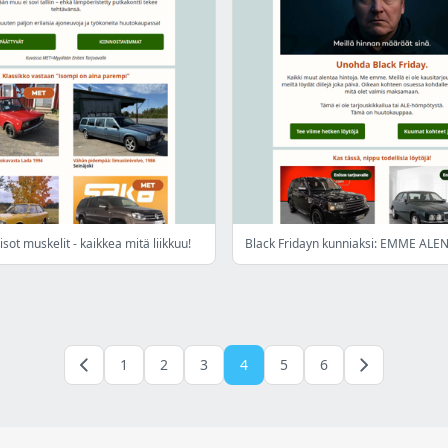
 isot muskelit - kaikkea mitä liikkuu!
Black Fridayn kunniaksi: EMME AL
1
2
3
4
5
6