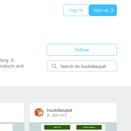
Sign in
Sign up
Follow
ing. It
 products and
huutokaupat
FI
·
2025-10-3