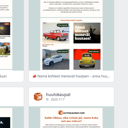
eluun
📣 Nämä kohteet menevät huutaen – anna huutosi nyt! 📣
huutokaupat
FI
·
2025-11-7