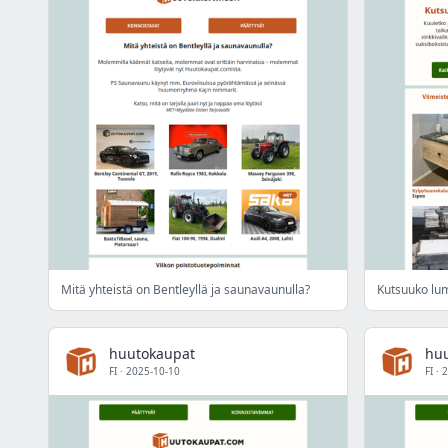
Mitä yhteistä on Bentleyllä ja saunavaunulla?
Kutsuuko lum
huutokaupat
hu
FI
·
2025-10-10
FI
·
2