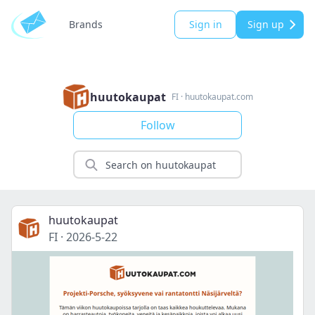
Brands
Sign in
Sign up
huutokaupat
FI
·
huutokaupat.com
Follow
huutokaupat
FI
·
2026-5-22