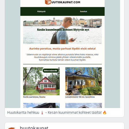
Huutokartta hehkuu 🌡️ – Kesän kuumimmat kohteet täältä! 🔥
huutokaupat