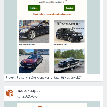
Projekti-Porsche, syöksyvene vai rantatontti Näsijärveltä?
huutokaupat
FI
·
2026-6-5