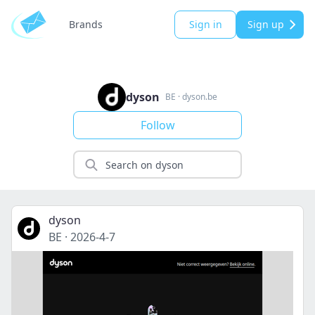
Brands
Sign in
Sign up
dyson
BE
·
dyson.be
Follow
dyson
BE
·
2026-4-7