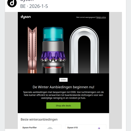
BE
·
2026-1-5