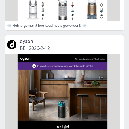
🌨️ Heb je gemerkt hoe koud het is geworden!? 🌨️
dyson
BE
·
2026-2-12