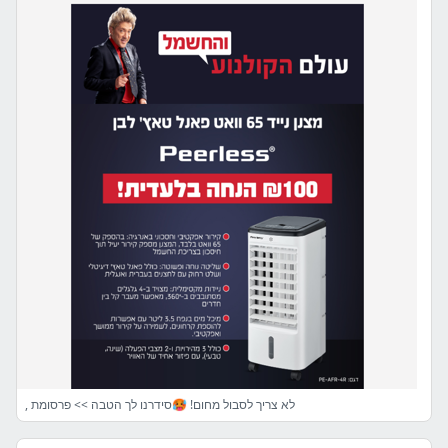
, לא צריך לסבול מחום! 🥵סידרנו לך הטבה >> פרסומת