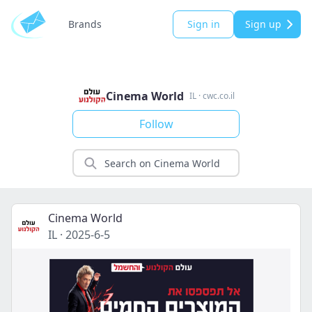
Brands
Sign in
Sign up
Cinema World
IL
·
cwc.co.il
Follow
Cinema World
IL
·
2025-6-5