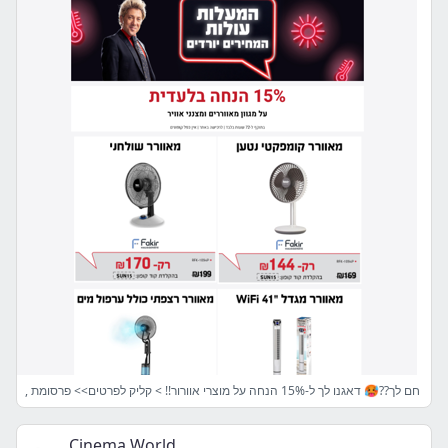
, חם לך??🥵 דאגנו לך ל-15% הנחה על מוצרי אוורור!! > קליק לפרטים>> פרסומת
Cinema World