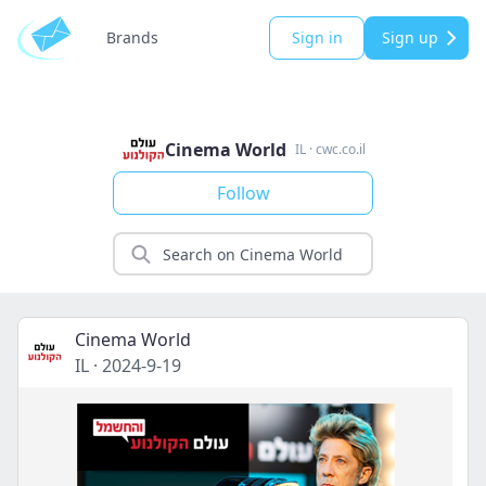
Brands
Sign in
Sign up
Cinema World
IL
·
cwc.co.il
Follow
Cinema World
IL
·
2024-9-19