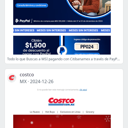
Todo lo que Buscas a MSI pagando con Citibanamex a través de PayPal 💳
costco
MX
·
2024-12-26