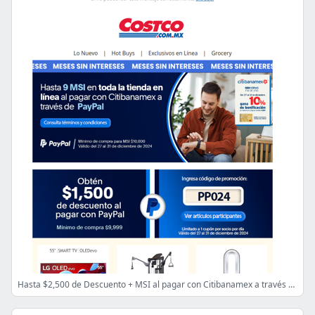
Hasta $2,500 de Descuento + MSI al pagar con Citibanamex a través de PayPal 📢