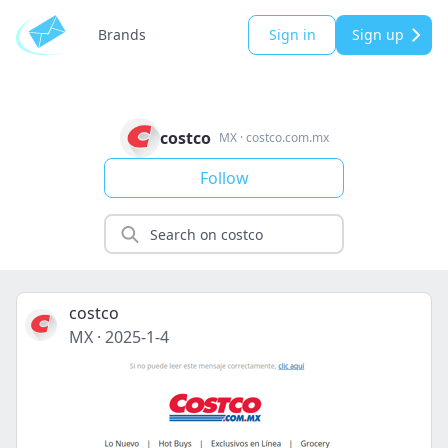
Brands
Sign in
Sign up
costco
MX
·
costco.com.mx
Follow
costco
MX
·
2025-1-4