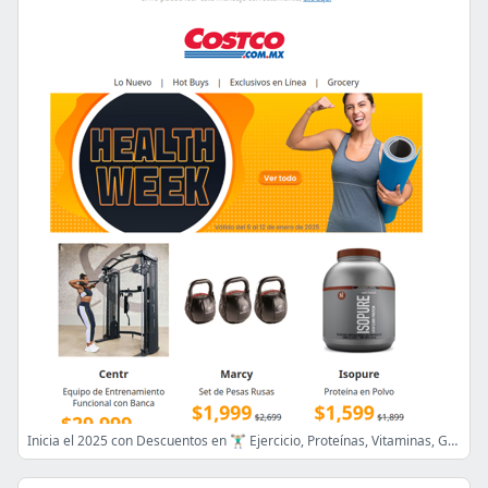
Inicia el 2025 con Descuentos en 🏋🏼‍♂️ Ejercicio, Proteínas, Vitaminas, Grocery y Más