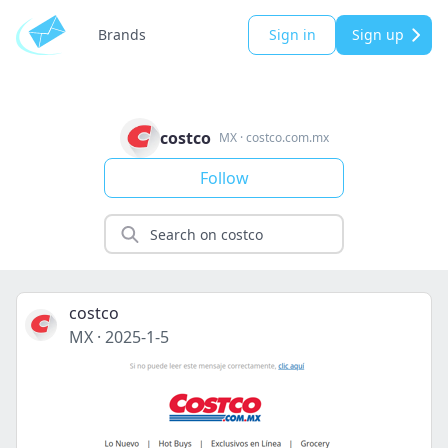
Brands
Sign in
Sign up
costco
MX
·
costco.com.mx
Follow
costco
MX
·
2025-1-5