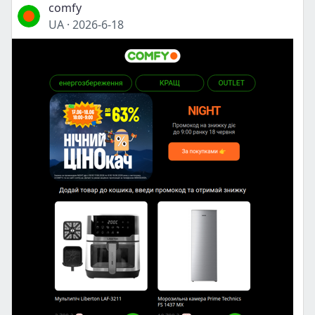
comfy
UA
·
2026-6-18