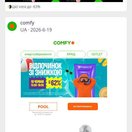
🌗Цієї ночі до -63%
comfy
UA
·
2026-6-19