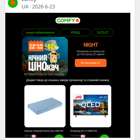
UA
·
2026-6-23