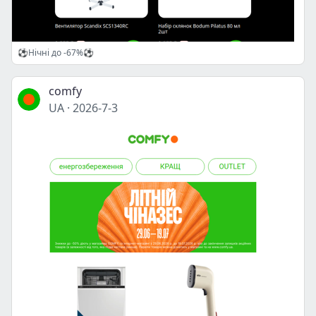
⚽Нічні до -67%⚽
comfy
UA
·
2026-7-3