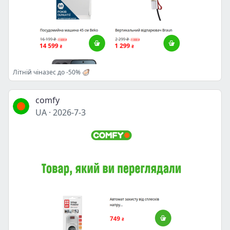
Літній чіназес до -50% 🦪
comfy
UA
·
2026-7-3