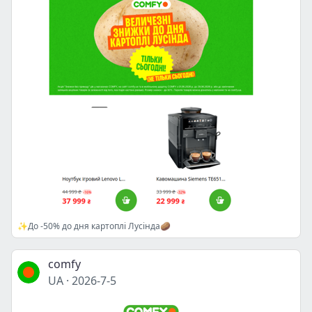
✨До -50% до дня картоплі Лусінда🥔
comfy
UA
·
2026-7-5