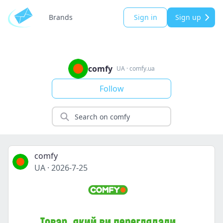
Brands
Sign in
Sign up
comfy
UA
·
comfy.ua
Follow
comfy
UA
·
2026-7-25