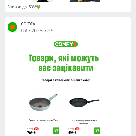
Знижки до -53%💚
comfy
UA
·
2026-7-29