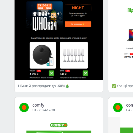
Нічний розпродаж до -60%🎄
✅Кращі про
comfy
co
UA
·
2024-12-20
UA
·