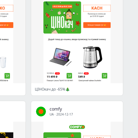
ЦІНОкач до -65%🎄
comfy
UA
·
2024-12-17