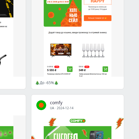
🎄До -65%🎄
comfy
UA
·
2024-12-14