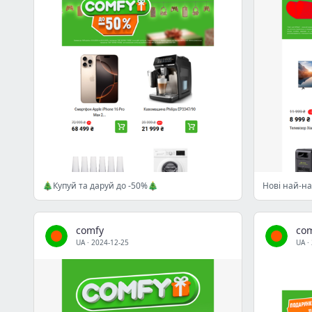
🎄Купуй та даруй до -50%🎄
Нові най-н
comfy
co
UA
·
2024-12-25
UA
·