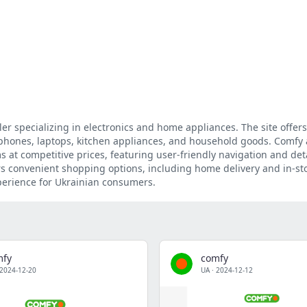
ler specializing in electronics and home appliances. The site offer
phones, laptops, kitchen appliances, and household goods. Comfy 
s at competitive prices, featuring user-friendly navigation and de
rs convenient shopping options, including home delivery and in-st
perience for Ukrainian consumers.
mfy
comfy
2024-12-20
UA
·
2024-12-12