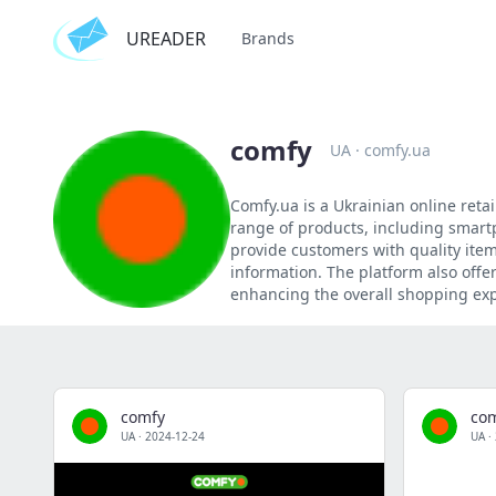
UREADER
Brands
comfy
UA
·
comfy.ua
Comfy.ua is a Ukrainian online retai
range of products, including smart
provide customers with quality item
information. The platform also offe
enhancing the overall shopping ex
comfy
co
UA
·
2024-12-24
UA
·