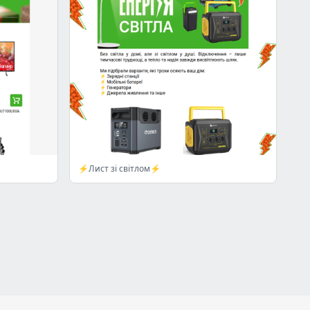
⚡Лист зі світлом⚡