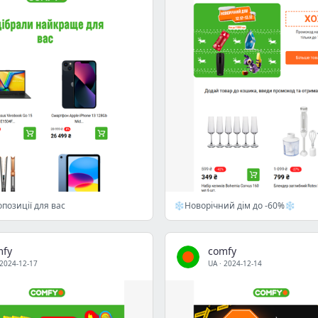
позиції для вас
❄️Новорічний дім до -60%❄️
mfy
comfy
2024-12-17
UA
·
2024-12-14