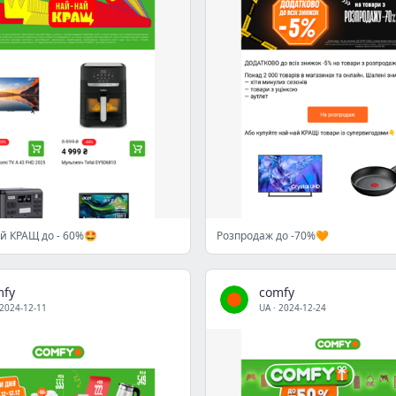
ай КРАЩ до - 60%🤩
Розпродаж до -70%🧡
mfy
comfy
2024-12-11
UA
·
2024-12-24