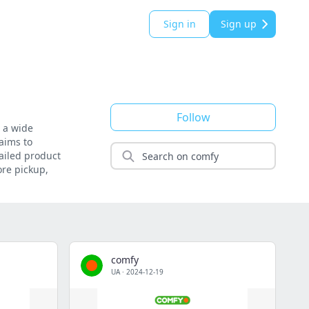
Sign in
Sign up
Follow
s a wide
aims to
tailed product
ore pickup,
comfy
UA
·
2024-12-19