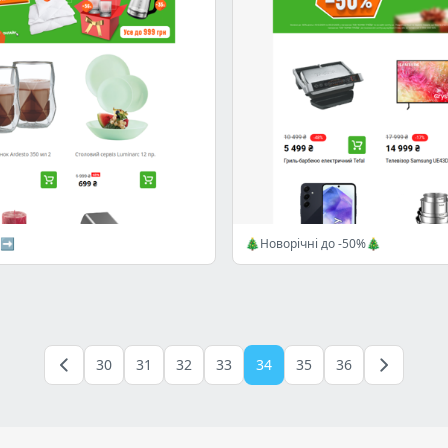
₴➡️
🎄Новорічні до -50%🎄
30
31
32
33
34
35
36