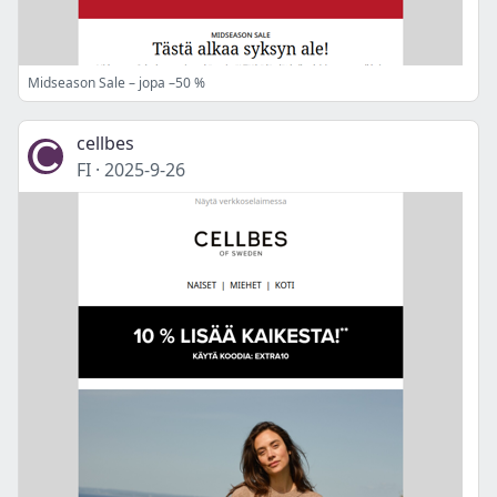
Midseason Sale – jopa –50 %
cellbes
FI
·
2025-9-26