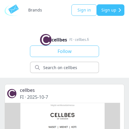
Brands
Sign in
Sign up
cellbes
FI
·
cellbes.fi
Follow
cellbes
FI
·
2025-10-7