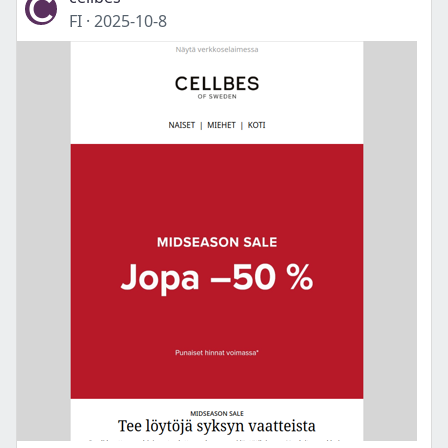
FI
·
2025-10-8