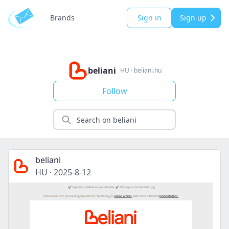
Brands
Sign in
Sign up
beliani
HU
·
beliani.hu
Follow
beliani
HU
·
2025-8-12