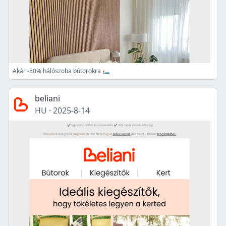
Akár -50% hálószoba bútorokra 🛏️
beliani
HU
·
2025-8-14