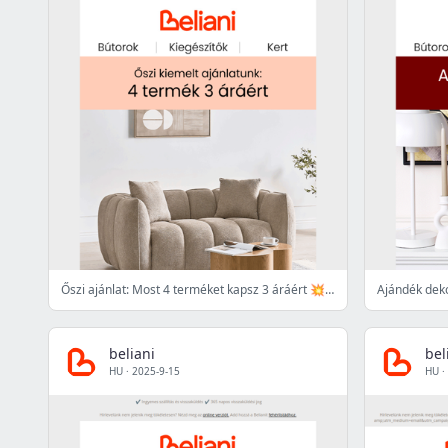
Őszi ajánlat: Most 4 terméket kapsz 3 áráért 💥🤑
Ajándék deko
beliani
bel
HU
·
2025-9-15
HU
·