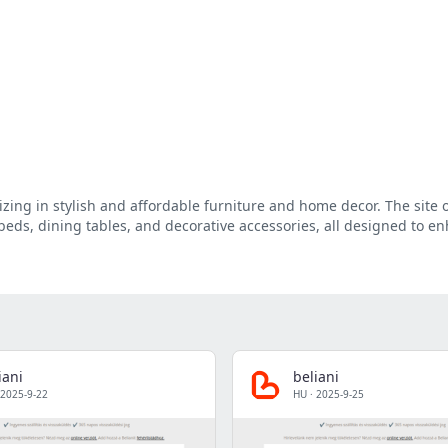
lizing in stylish and affordable furniture and home decor. The site 
 beds, dining tables, and decorative accessories, all designed to e
iani
beliani
2025-9-22
HU
·
2025-9-25