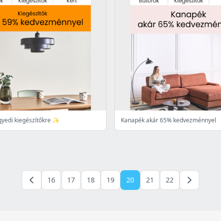
gyedi kiegészítőkre ✨
Kanapék akár 65% kedvezménnyel
16
17
18
19
20
21
22