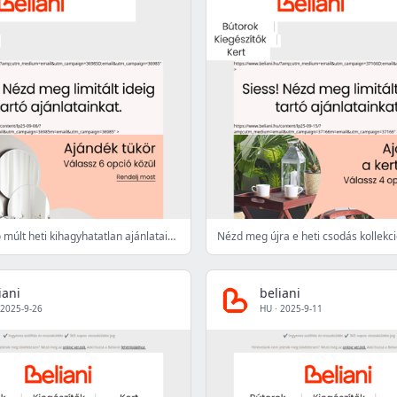
Összefoglaló múlt heti kihagyhatatlan ajánlatainkról
Nézd meg újra e heti csodás kollekci
iani
beliani
2025-9-26
HU
·
2025-9-11