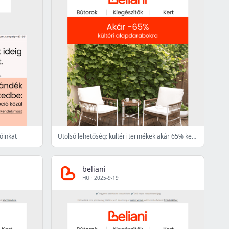
óinkat
Utolsó lehetőség: kültéri termékek akár 65% kedvezménnyel
beliani
HU
·
2025-9-19