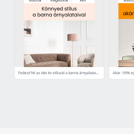
Fedezd fel az idei év stílusát a barna árnyalataival 🤎
Akár -59% e