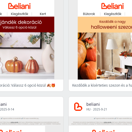
ráció: Válassz 6 opció közül 🍂🎁
Kezdődik a kísérteties szezon és a 
iani
beliani
2025-9-14
HU
·
2025-9-21