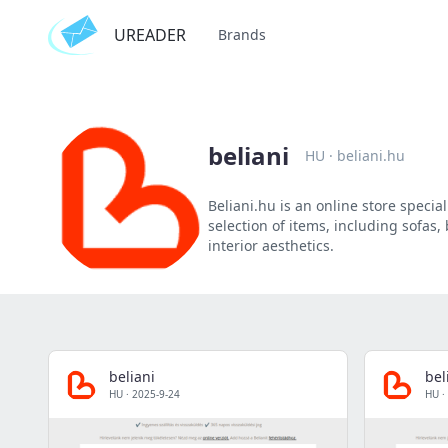
UREADER
Brands
beliani
HU
·
beliani.hu
Beliani.hu is an online store specia
selection of items, including sofas,
interior aesthetics.
beliani
bel
HU
·
2025-9-24
HU
·