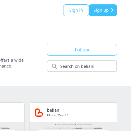
Sign in
Sign up
Follow
offers a wide
nhance
beliani
HU
·
2025-9-17