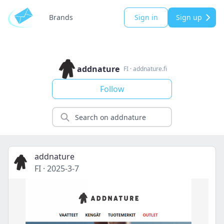
Brands
Sign in
Sign up
addnature
FI
·
addnature.fi
Follow
addnature
FI
·
2025-3-7