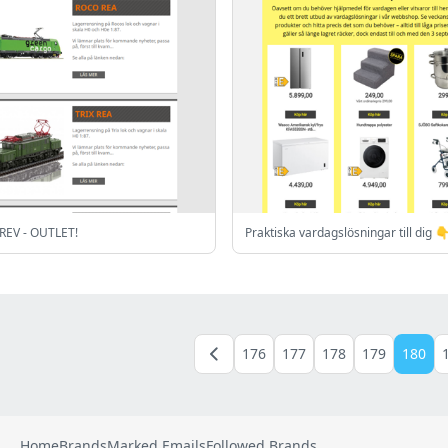
EV - OUTLET!
Praktiska vardagslösningar till dig 
176
177
178
179
180
Home
Brands
Marked Emails
Followed Brands