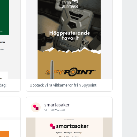
dag!
Upptäck våra viltkameror från Spypoint!
smartasaker
SE
·
2025-8-28