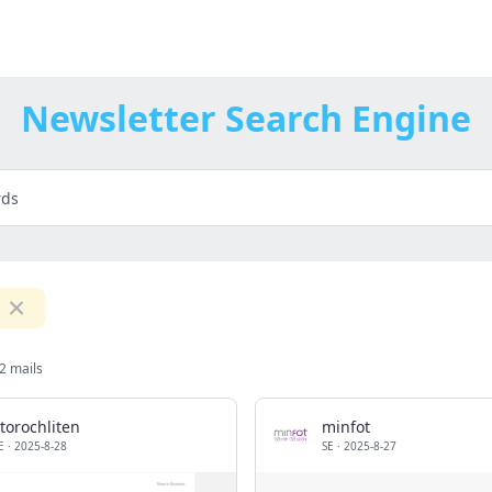
Newsletter Search Engine
n
2 mails
torochliten
minfot
E
·
2025-8-28
SE
·
2025-8-27