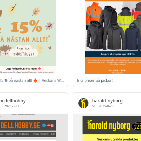
Höstbus: 15 % på nästan allt 🍁 | Veckans WOW Tiny Love 349 kr | Teddykompaniet + Liewood 🧸
Bra priser på jackor!
modellhobby
harald-nyborg
E
·
2025-8-27
SE
·
2025-8-28