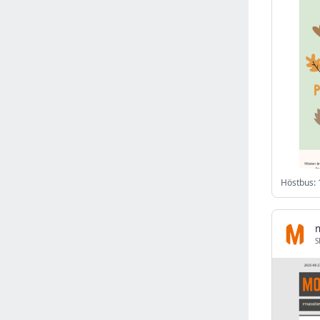
Israel
(6141)
Denmark
(5859)
France
(5646)
Slovakia
(5474)
Brazil
(5451)
Croatia
(5382)
Italy
(5155)
Czechia
(4860)
Sweden
(4712)
Portugal
(4705)
Ireland
(4199)
Norway
(4014)
S
Greece
(3976)
Singapore
(3357)
Switzerland
(3264)
Bulgaria
(3065)