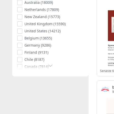
Australia
(18009)
Netherlands
(17809)
New Zealand
(15773)
United Kingdom
(15590)
United States
(14212)
Belgium
(13655)
Germany
(9286)
Finland
(9131)
Chile
(8187)
Canada
(7814)
Senaste t
Poland
(7594)
Romania
(7402)
Spain
(7008)
S
South Africa
(6880)
Hungary
(6790)
Argentina
(6529)