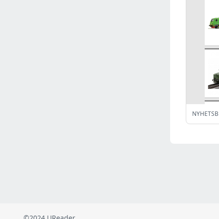
Russia
(2821)
Malaysia
(2485)
Ukraine
(2469)
Mexico
(2338)
Austria
(2268)
Japan
(2219)
Peru
(1973)
Serbia
(1935)
Turkey
(802)
NYHETSBR
Venezuela
(801)
British Indian Ocean Territory
(710)
Taiwan
(620)
Indonesia
(592)
Pakistan
(590)
Iraq
(582)
©2024 UReader