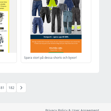

Spara stort på dessa shorts och byxor!
181
182
Privacy Policy & User Agreement