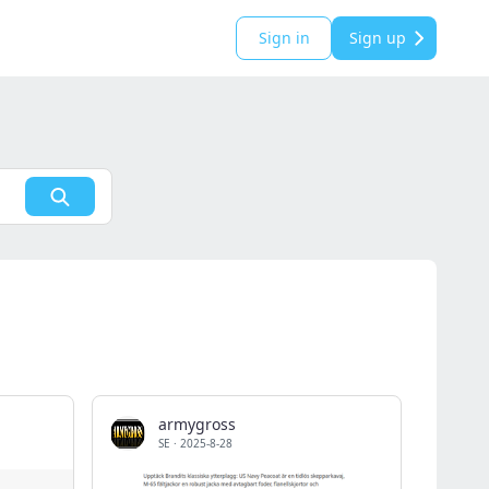
Sign in
Sign up
armygross
SE
·
2025-8-28