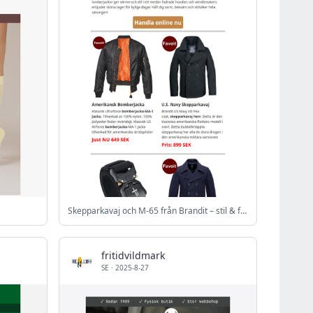
Skepparkavaj och M-65 från Brandit – stil & funktion i höst - Armygross.se
fritidvildmark
SE
·
2025-8-27