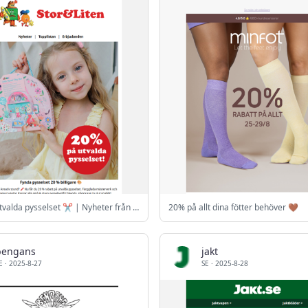
20 % på utvalda pysselset ✂️ | Nyheter från Jabadabadoo 🎉
20% på allt dina fötter behöver 🤎
bengans
jakt
E
·
2025-8-27
SE
·
2025-8-28