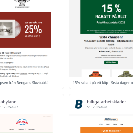
ipsen från Bengans Skivbutik!
15% rabatt på ett köp - Sista dagen i
babyland
billiga-arbetsklader
E
·
2025-8-27
SE
·
2025-8-28