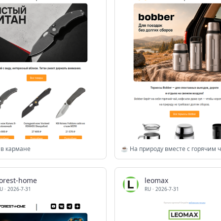
 в кармане
☕ На природу вместе с горячим 
forest-home
leomax
U
·
2026-7-31
RU
·
2026-7-31