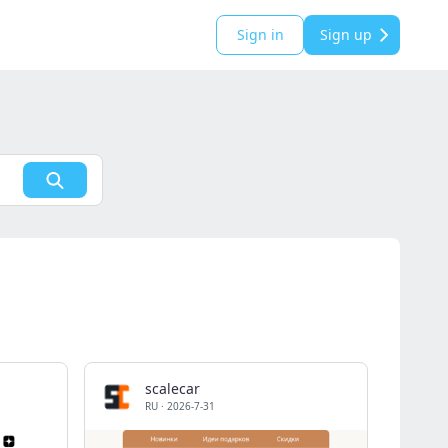
Sign in
Sign up
scalecar
RU
·
2026-7-31