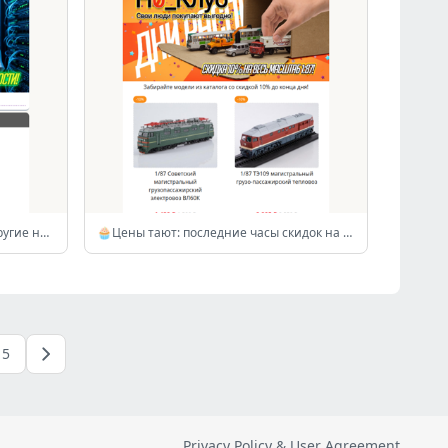
«Королевский Кабан» W140👑 и другие новые поступления! 🏎️💨
🧁Цены тают: последние часы скидок на модели 1:87! 💢
5
Privacy Policy & User Agreement