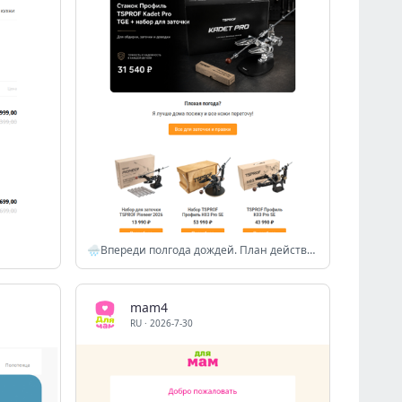
🌧️Впереди полгода дождей. План действий уже есть:
mam4
RU
·
2026-7-30