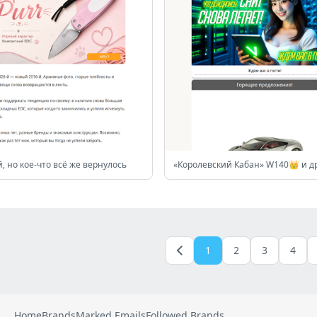
й, но кое-что всё же вернулось
1
2
3
4
Home
Brands
Marked Emails
Followed Brands