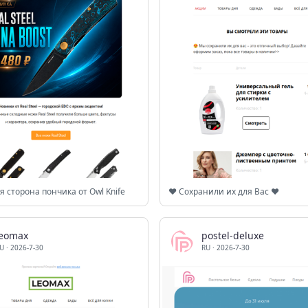
я сторона пончика от Owl Knife
❤️ Сохранили их для Вас ❤️
leomax
postel-deluxe
U
·
2026-7-30
RU
·
2026-7-30