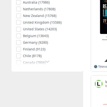
Australia
(17986)
Netherlands
(17808)
New Zealand
(15768)
United Kingdom
(15586)
United States
(14203)
Belgium
(13643)
Germany
(9280)
Finland
(9123)
Chile
(8178)
Canada
(7806)
🌚 Тёмна
Poland
(7593)
Romania
(7400)
Spain
(7001)
R
South Africa
(6878)
Hungary
(6787)
Argentina
(6515)