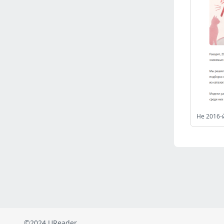
Russia
(2821)
Malaysia
(2481)
Ukraine
(2469)
Mexico
(2337)
Austria
(2263)
Japan
(2219)
Peru
(1973)
Serbia
(1933)
Turkey
(801)
Не 2016-
Venezuela
(800)
British Indian Ocean Territory
(709)
Taiwan
(619)
Indonesia
(592)
Pakistan
(590)
Iraq
(582)
©2024 UReader