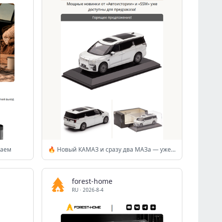
чаем
🔥 Новый КАМАЗ и сразу два МАЗа — уже в предзаказе! 🚛💨
forest-home
RU
·
2026-8-4