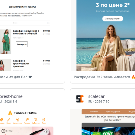
нили их для Вас ❤️
Распродажа 3=2 заканчивается 
forest-home
scalecar
U
·
2026-8-6
RU
·
2026-7-30