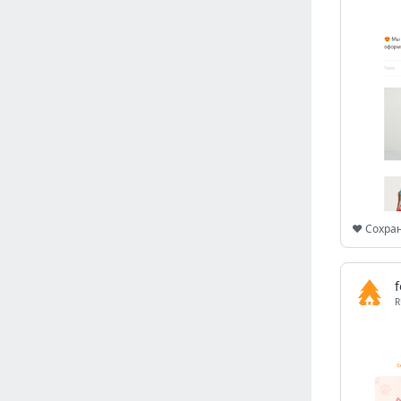
Israel
(6140)
Denmark
(5854)
France
(5639)
Slovakia
(5474)
Brazil
(5443)
Croatia
(5378)
Italy
(5155)
Czechia
(4858)
Sweden
(4712)
❤️ Сохра
Portugal
(4700)
Ireland
(4195)
Norway
(4013)
R
Greece
(3975)
Singapore
(3353)
Switzerland
(3260)
Bulgaria
(3063)