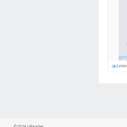
Russia
(2821)
Malaysia
(2482)
Ukraine
(2469)
Mexico
(2337)
Austria
(2264)
Japan
(2219)
Peru
(1973)
Serbia
(1935)
Turkey
(801)
Venezuela
(800)
British Indian Ocean Territory
(710)
Taiwan
(619)
Indonesia
(592)
Pakistan
(590)
Iraq
(582)
©2024 UReader