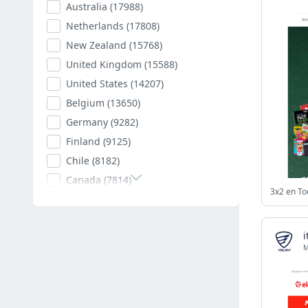
Australia
(17988)
Netherlands
(17808)
New Zealand
(15768)
United Kingdom
(15588)
United States
(14207)
Belgium
(13650)
Germany
(9282)
Finland
(9125)
Chile
(8182)
Canada
(7814)
Poland
(7594)
Romania
(7400)
i
Spain
(7003)
South Africa
(6879)
Hungary
(6789)
Argentina
(6519)