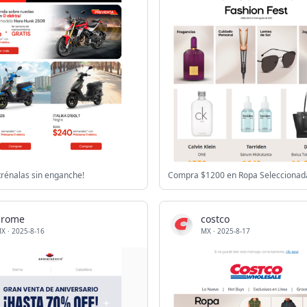
strénalas sin enganche!
arome
costco
MX
·
2025-8-16
MX
·
2025-8-17