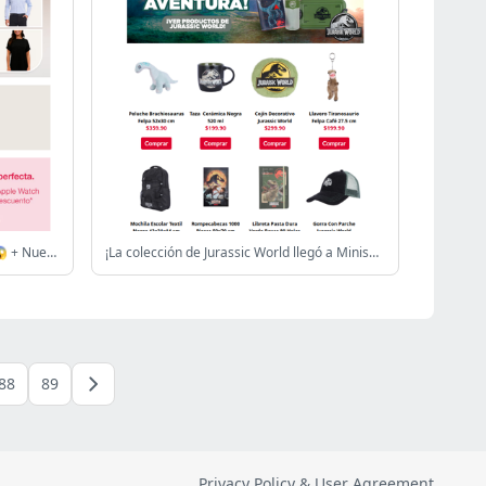
Hasta $350 de Descuento en Ropa 😱 + Nuestras Marcas Favoritas
¡La colección de Jurassic World llegó a Miniso! 🦖🎬
88
89
Privacy Policy & User Agreement