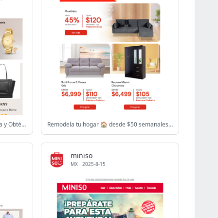
Compra $1200 en Ropa Seleccionada y Obtén $350 de Descuento 👗👖
Remodela tu hogar 🏠 desde $50 semanales 🛍️
miniso
MX
·
2025-8-15