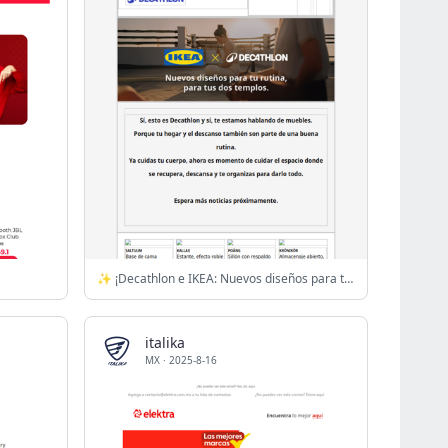
✨ ¡Decathlon e IKEA: Nuevos diseños para tus dos templos!
italika
MX
·
2025-8-16