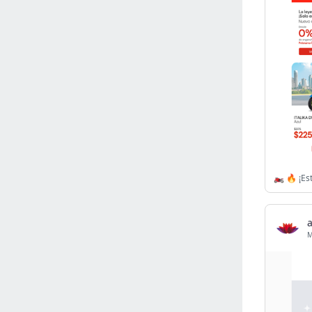
Israel
(6141)
Denmark
(5855)
France
(5641)
Slovakia
(5474)
Brazil
(5448)
Croatia
(5379)
Italy
(5155)
Czechia
(4858)
Sweden
(4712)
🏍️ 🔥 ¡E
Portugal
(4701)
Ireland
(4196)
Norway
(4013)
Greece
(3976)
Singapore
(3355)
Switzerland
(3262)
Bulgaria
(3065)