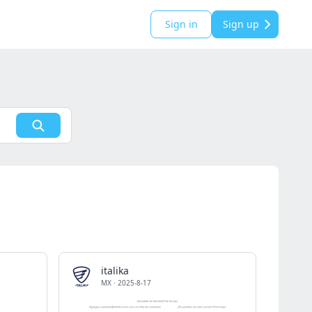
Sign in
Sign up
italika
MX
·
2025-8-17