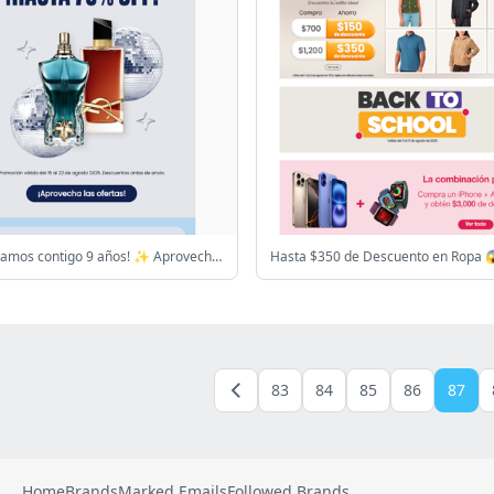
🪩¡Celebramos contigo 9 años! ✨ Aprovecha nuestra venta de aniversario.🎉
83
84
85
86
87
Home
Brands
Marked Emails
Followed Brands