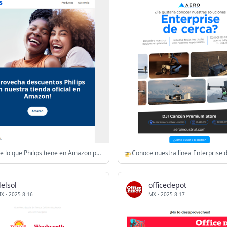
🎁¿Ya viste lo que Philips tiene en Amazon para ti?
🚁Conoce nuestra línea Enterprise 
elsol
officedepot
MX
·
2025-8-16
MX
·
2025-8-17