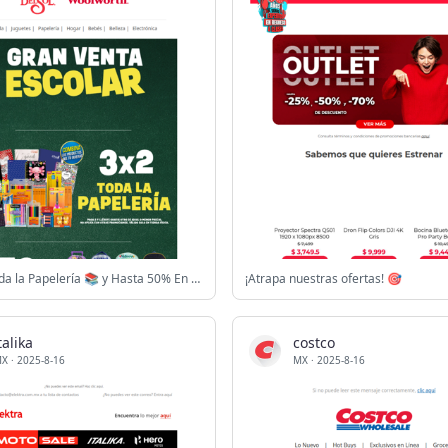
3x2 en Toda la Papelería 📚 y Hasta 50% En Todas Las Mochilas 🎒 ¡No te lo pierdas!
¡Atrapa nuestras ofertas! 🎯
talika
costco
MX
·
2025-8-16
MX
·
2025-8-16