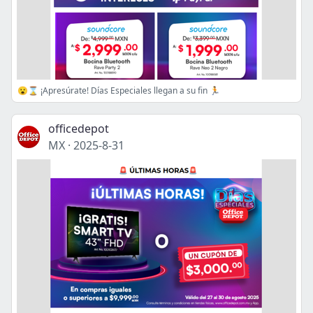
😮⌛ ¡Apresúrate! Días Especiales llegan a su fin 🏃
officedepot
MX
·
2025-8-31