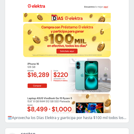
🗓️Aprovecha los Días Elektra y ¡participa por hasta $100 mil todos los días! 🤑💰