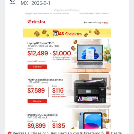
MX
·
2025-9-1
📚 Regresa a Clases con Días Elektra y con tu Préstamo ✏️📕 Desde $40 semanales✨