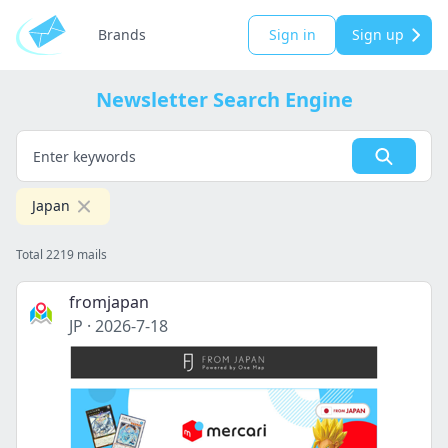
Brands
Sign in
Sign up
Newsletter Search Engine
Japan
Total 2219 mails
fromjapan
JP
·
2026-7-18