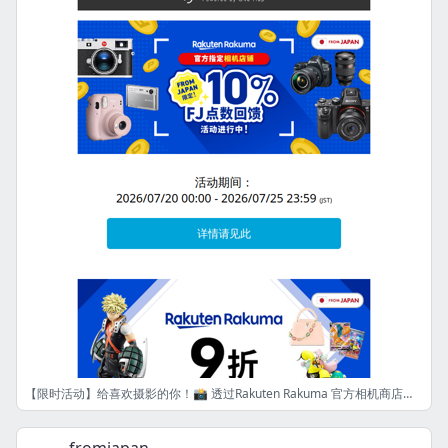
【限时活动】给喜欢摄影的你！📸 透过Rakuten Rakuma 官方相机商店购物，即可获得10% FJ点数回馈！[FJ]