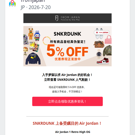
fromjapan
JP
·
2026-7-20