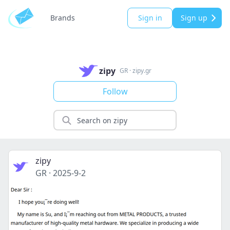
Brands
Sign in
Sign up
zipy
GR
·
zipy.gr
Follow
zipy
GR
·
2025-9-2