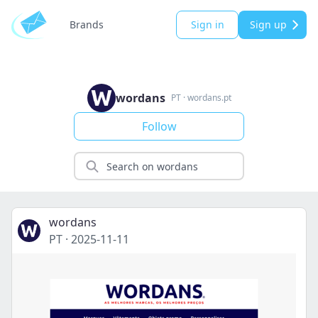
Brands
Sign in
Sign up
wordans
PT
·
wordans.pt
Follow
wordans
PT
·
2025-11-11