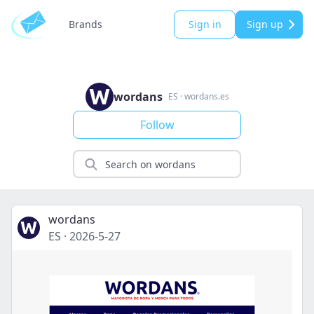
Brands
Sign in
Sign up
wordans
ES
·
wordans.es
Follow
wordans
ES
·
2026-5-27