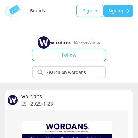
Brands
Sign in
Sign up
wordans
ES
·
wordans.es
Follow
wordans
ES
·
2025-1-23