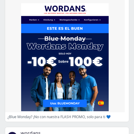
¿Blue Monday? ¡No con nuestra FLASH PROMO, solo para ti 💙
wordans