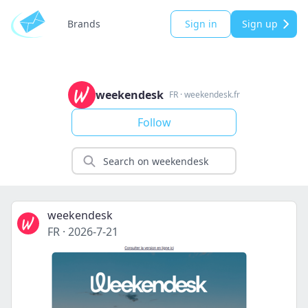
Brands
Sign in
Sign up
weekendesk
FR
·
weekendesk.fr
Follow
weekendesk
FR
·
2026-7-21