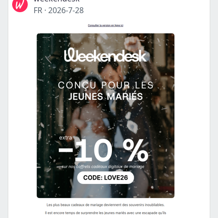
FR
·
2026-7-28