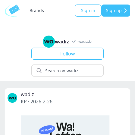
Brands
Sign in
Sign up
wadiz
KP
·
wadiz.kr
Follow
wadiz
KP
·
2026-2-26