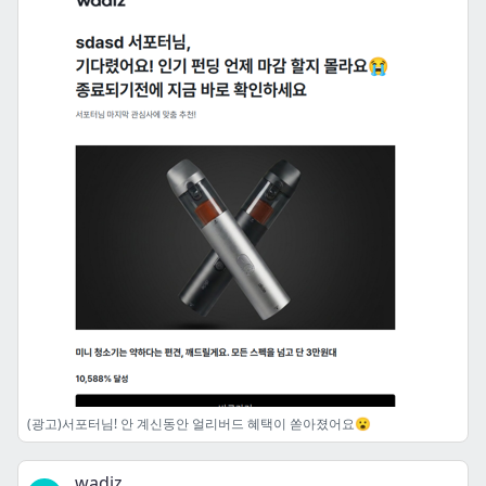
(광고)서포터님! 안 계신동안 얼리버드 혜택이 쏟아졌어요😮
wadiz