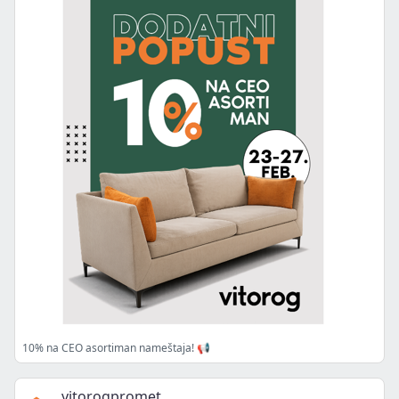
10% na CEO asortiman nameštaja! 📢
vitorogpromet