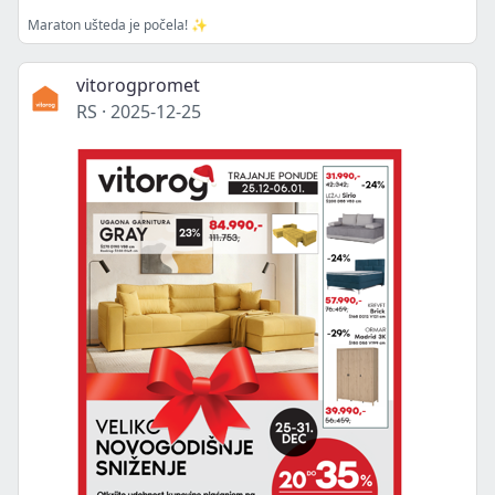
Maraton ušteda je počela! ✨
vitorogpromet
RS
·
2025-12-25