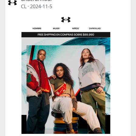
CL
·
2024-11-5