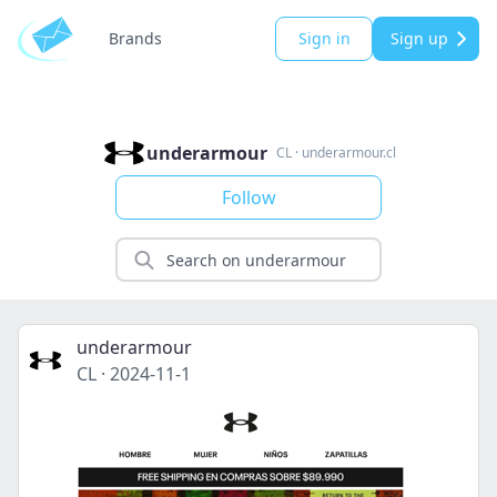
Brands
Sign in
Sign up
underarmour
CL
·
underarmour.cl
Follow
underarmour
CL
·
2024-11-1