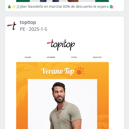
🎄✨ ¡Cyber Navideño en marcha! 60% de descuento te espera 🛍️
topitop
PE
·
2025-1-5