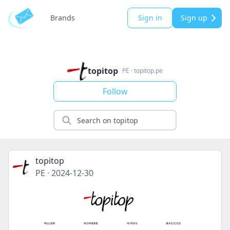
Brands
Sign in
Sign up
topitop
PE
·
topitop.pe
Follow
topitop
PE
·
2024-12-30