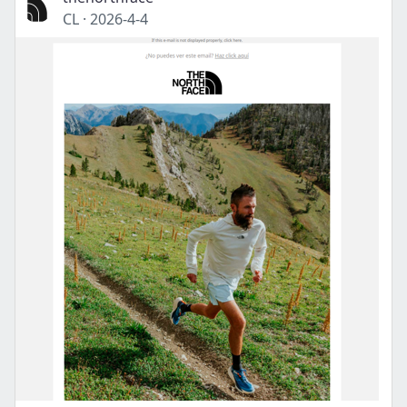
CL
·
2026-4-4