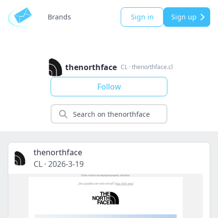
Brands
Sign in
Sign up
thenorthface
CL
·
thenorthface.cl
Follow
thenorthface
CL
·
2026-3-19