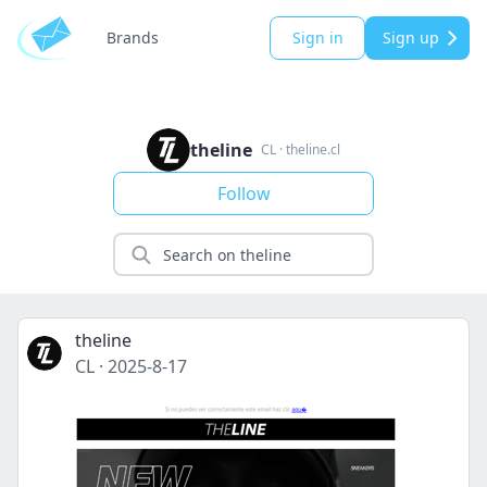
Brands
Sign in
Sign up
theline
CL
·
theline.cl
Follow
theline
CL
·
2025-8-17