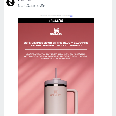
CL
·
2025-8-29