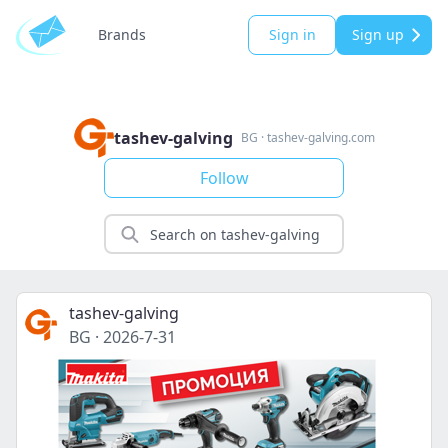
Brands
Sign in
Sign up
tashev-galving
BG
·
tashev-galving.com
Follow
tashev-galving
BG
·
2026-7-31