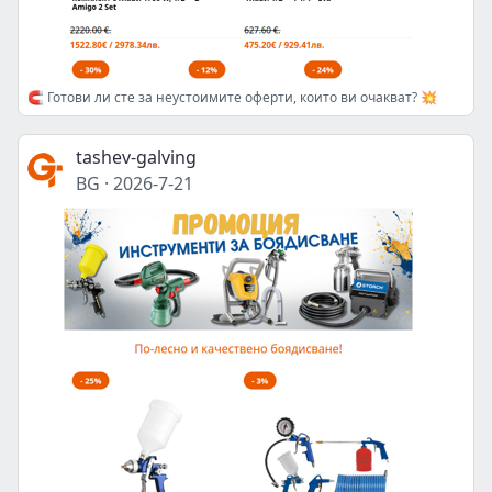
🧲 Готови ли сте за неустоимите оферти, които ви очакват? 💥
tashev-galving
BG
·
2026-7-21