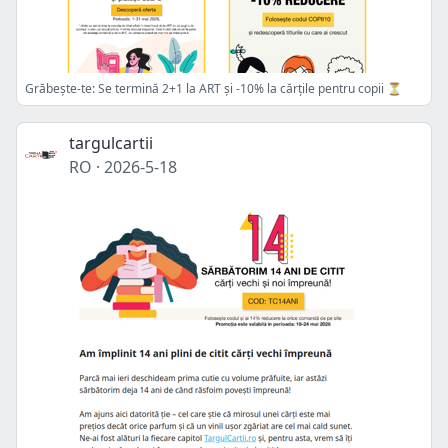
Grăbește-te: Se termină 2+1 la ART și -10% la cărțile pentru copii ⏳
targulcartii
RO
·
2026-5-18