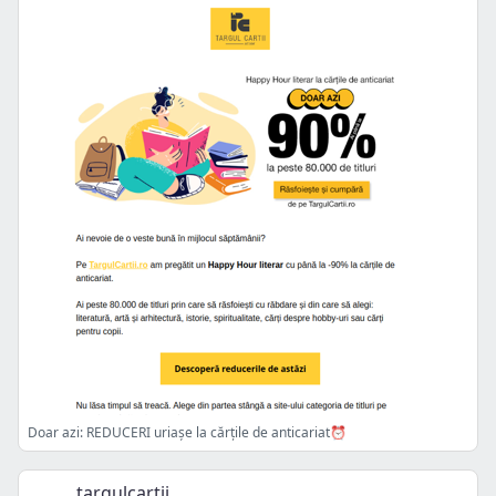
Doar azi: REDUCERI uriașe la cărțile de anticariat⏰
targulcartii