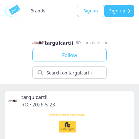
Brands
Sign in
Sign up
targulcartii
RO
·
targulcartii.ro
Follow
targulcartii
RO
·
2026-5-23