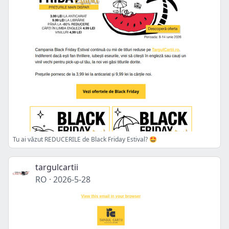
Tu ai văzut REDUCERILE de Black Friday Estival? 🤩
targulcartii
RO
·
2026-5-28