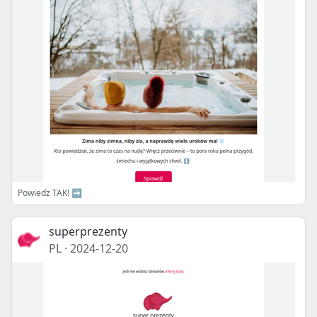
Powiedz TAK! ➡️
superprezenty
PL
·
2024-12-20