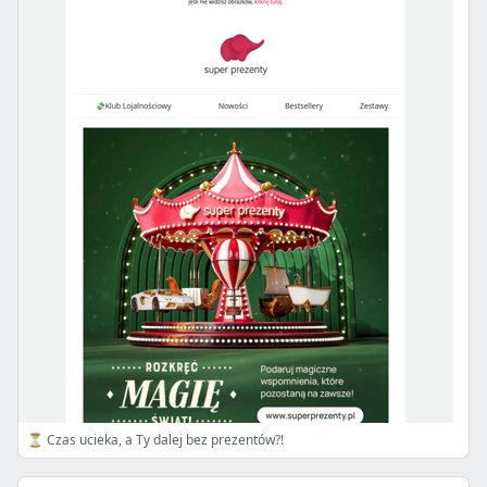
⏳ Czas ucieka, a Ty dalej bez prezentów?!