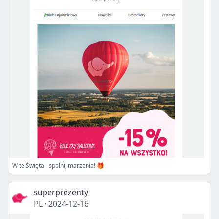
W te Święta - spełnij marzenia! 🎁
superprezenty
PL
·
2024-12-16