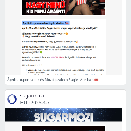
Áprilisi kuponnapok és Moziéjszaka a Sugár Moziban!🎟️
sugarmozi
HU
·
2026-3-7