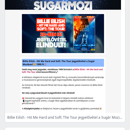
Billie Eilish - Hit Me Hard and Soft: The Tour jegyelővétel a Sugár Moziban!🤩 1990 Ft❗️