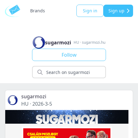
Brands
Sign in
Sign up
sugarmozi
HU
·
sugarmozi.hu
Follow
sugarmozi
HU
·
2026-3-5