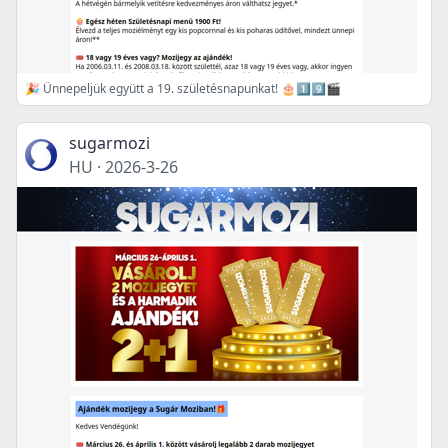
🎉 Ünnepeljük együtt a 19. születésnapunkat! 🎂1️⃣9️⃣🎬
sugarmozi
HU
·
2026-3-26