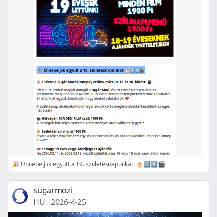
🎉 Ünnepeljük együtt a 19. születésnapunkat! 🎂1️⃣9️⃣🎬
sugarmozi
HU
·
2026-4-25