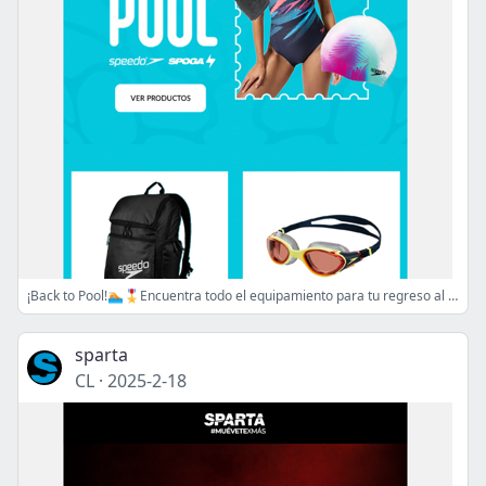
¡Back to Pool!🏊🏼🎖Encuentra todo el equipamiento para tu regreso al agua
sparta
CL
·
2025-2-18