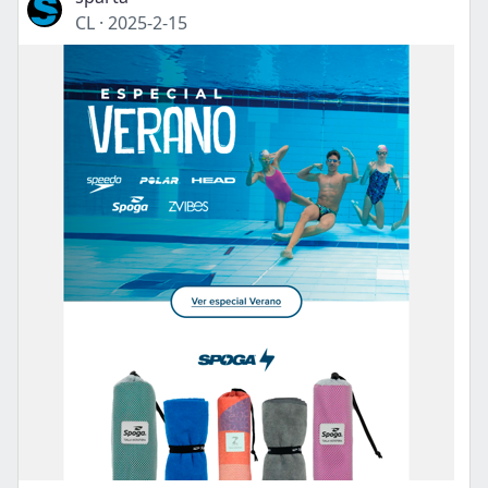
CL
·
2025-2-15