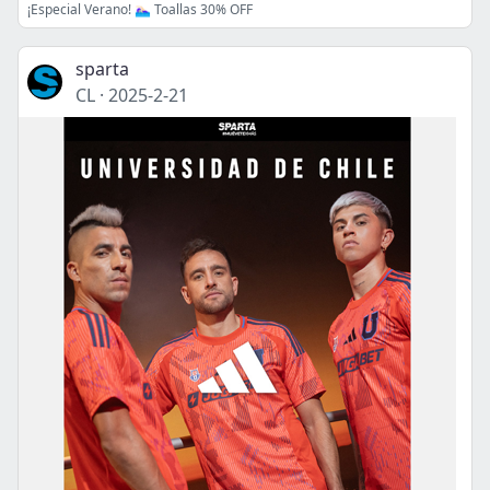
¡Especial Verano! 🏊🏻‍♀️ Toallas 30% OFF
sparta
CL
·
2025-2-21