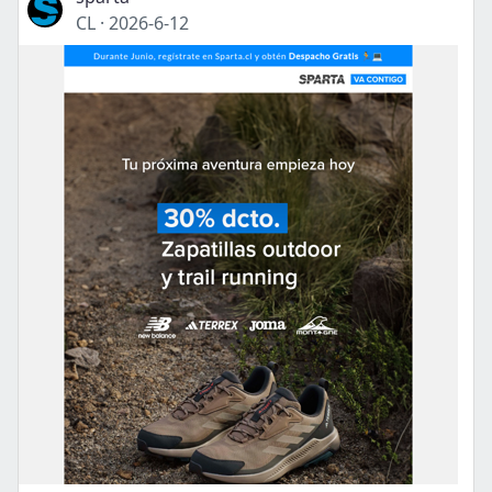
CL
·
2026-6-12