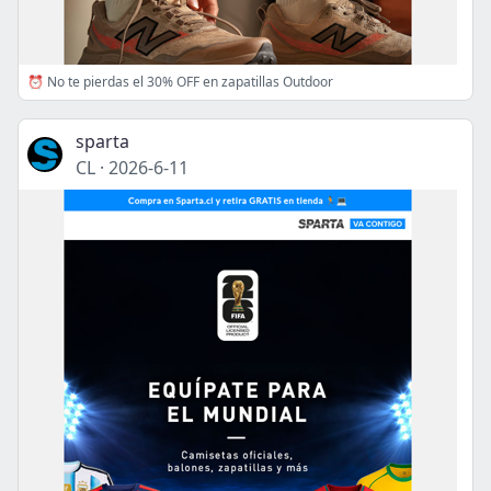
⏰ No te pierdas el 30% OFF en zapatillas Outdoor
sparta
CL
·
2026-6-11