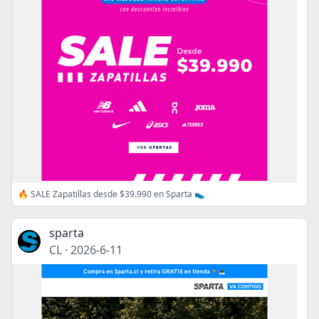
🔥 SALE Zapatillas desde $39.990 en Sparta 👟
sparta
CL
·
2026-6-11