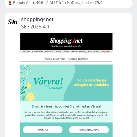
💄 Beauty Alert: 40% på ALLT från IsaDora, endast 25/9
shopping4net
SE
·
2025-4-1