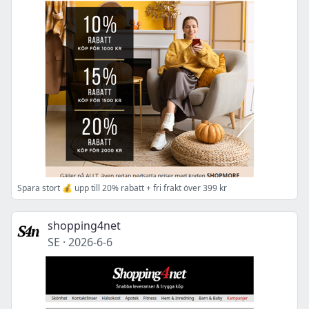
Spara stort 💰 upp till 20% rabatt + fri frakt över 399 kr
shopping4net
SE
·
2026-6-6