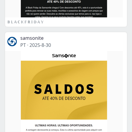
𝔹 𝕃 𝔸 ℂ 𝕂 𝔽 ℝ 𝕀 𝔻 𝔸 𝕐
samsonite
PT
·
2025-8-30