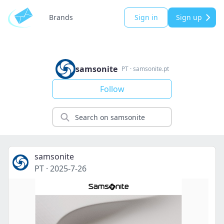
Brands
Sign in
Sign up
samsonite
PT
·
samsonite.pt
Follow
samsonite
PT
·
2025-7-26