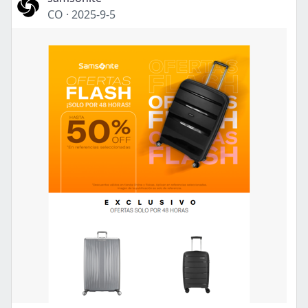
CO
·
2025-9-5