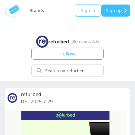
Brands
Sign in
Sign up
refurbed
DE
·
refurbed.de
Follow
refurbed
DE
·
2025-7-29