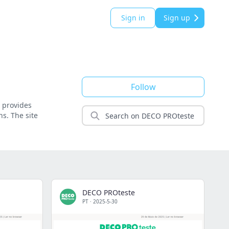
Sign in
Sign up
Follow
t provides
s. The site
DECO PROteste
PT
·
2025-5-30