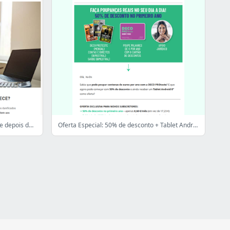
Kit de sobrevivência e o que acontece depois do apagão: saiba tudo!
Oferta Especial: 50% de desconto + Tablet Android!