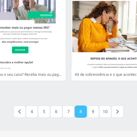
IRS: Já simulou o seu caso? Receba mais ou pague menos! Descubra aqui
4
5
6
7
8
9
10