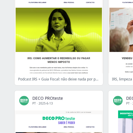
Podcast IRS + Guia Fiscal: não deixe nada por preencher
DECO PROteste
DE
PT
·
2025-6-13
PT
·