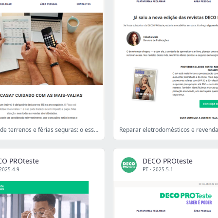
IRS, limpeza de terrenos e férias seguras: o essencial desta semana
CO PROteste
DECO PROteste
2025-4-9
PT
·
2025-5-1