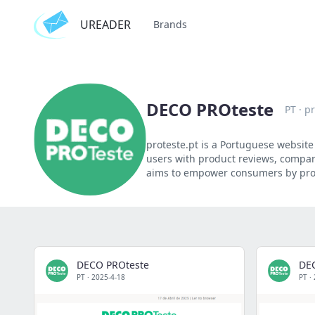
UREADER
Brands
DECO PROteste
PT
·
pr
proteste.pt is a Portuguese websit
users with product reviews, compar
aims to empower consumers by prom
DECO PROteste
DE
PT
·
2025-4-18
PT
·