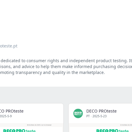
oteste.pt
e dedicated to consumer rights and independent product testing. I
isons, and advice to help them make informed purchasing decision
oting transparency and quality in the marketplace.
CO PROteste
DECO PROteste
2025-5-9
PT
·
2025-5-23