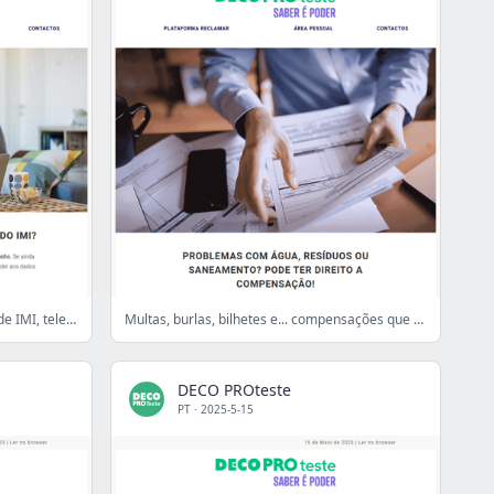
Prepare-se: reembolso do IRS, nota de IMI, televisor novo e mais
Multas, burlas, bilhetes e... compensações que pode reclamar!
DECO PROteste
PT
·
2025-5-15